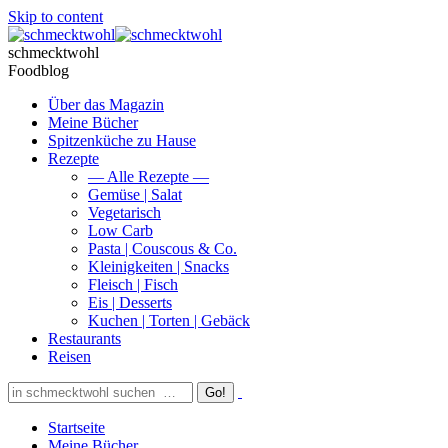
Skip to content
schmecktwohl
Foodblog
Über das Magazin
Meine Bücher
Spitzenküche zu Hause
Rezepte
— Alle Rezepte —
Gemüse | Salat
Vegetarisch
Low Carb
Pasta | Couscous & Co.
Kleinigkeiten | Snacks
Fleisch | Fisch
Eis | Desserts
Kuchen | Torten | Gebäck
Restaurants
Reisen
Startseite
Meine Bücher