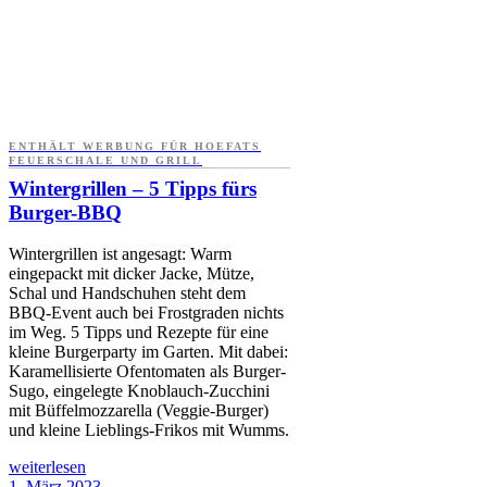
ENTHÄLT WERBUNG FÜR HOEFATS
FEUERSCHALE UND GRILL
Wintergrillen – 5 Tipps fürs
Burger-BBQ
Wintergrillen ist angesagt: Warm
eingepackt mit dicker Jacke, Mütze,
Schal und Handschuhen steht dem
BBQ-Event auch bei Frostgraden nichts
im Weg. 5 Tipps und Rezepte für eine
kleine Burgerparty im Garten. Mit dabei:
Karamellisierte Ofentomaten als Burger-
Sugo, eingelegte Knoblauch-Zucchini
mit Büffelmozzarella (Veggie-Burger)
und kleine Lieblings-Frikos mit Wumms.
weiterlesen
1. März 2023