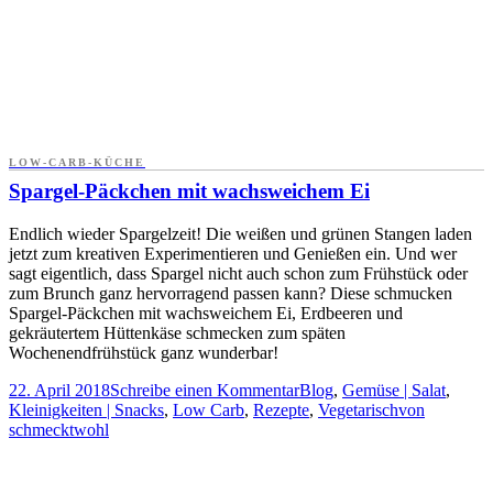
LOW-CARB-KÜCHE
Spargel-Päckchen mit wachsweichem Ei
Endlich wieder Spargelzeit! Die weißen und grünen Stangen laden
jetzt zum kreativen Experimentieren und Genießen ein. Und wer
sagt eigentlich, dass Spargel nicht auch schon zum Frühstück oder
zum Brunch ganz hervorragend passen kann? Diese schmucken
Spargel-Päckchen mit wachsweichem Ei, Erdbeeren und
gekräutertem Hüttenkäse schmecken zum späten
Wochenendfrühstück ganz wunderbar!
22. April 2018
Schreibe einen Kommentar
Blog
,
Gemüse | Salat
,
Kleinigkeiten | Snacks
,
Low Carb
,
Rezepte
,
Vegetarisch
von
schmecktwohl