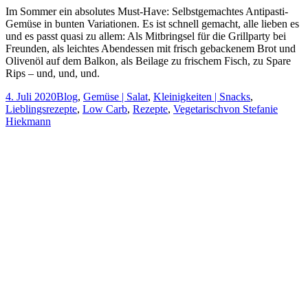
Im Sommer ein absolutes Must-Have: Selbstgemachtes Antipasti-
Gemüse in bunten Variationen. Es ist schnell gemacht, alle lieben es
und es passt quasi zu allem: Als Mitbringsel für die Grillparty bei
Freunden, als leichtes Abendessen mit frisch gebackenem Brot und
Olivenöl auf dem Balkon, als Beilage zu frischem Fisch, zu Spare
Rips – und, und, und.
4. Juli 2020
Blog
,
Gemüse | Salat
,
Kleinigkeiten | Snacks
,
Lieblingsrezepte
,
Low Carb
,
Rezepte
,
Vegetarisch
von
Stefanie
Hiekmann