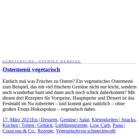
GEMÜSEKÜCHE / ENTHÄLT WERBUNG
Ostermenü vegetarisch
Einfach mal was Frisches zu Ostern? Ein vegetarisches Ostermenü
zum Beispiel, das mit viel frischem Gemüse nicht nur leicht, sondern
auch wunderbar bunt und dann auch noch schick daherkommt? Mit
diesen drei Rezepten für Vorspeise, Hauptspeise und Dessert ist das
Festmahl im Nu zubereitet – und kommt ganz natürlich – ohne
großen Ersatz-Hokuspokus – vegetarisch daher.
17. März 2021
Eis | Desserts
,
Gemüse | Salat
,
Kleinigkeiten | Snacks
,
Kuchen | Torten | Gebäck
,
Lieblingsrezepte
,
Low Carb
,
Pasta |
Couscous & Co.
,
Rezepte
,
Vegetarisch
von
schmecktwohl