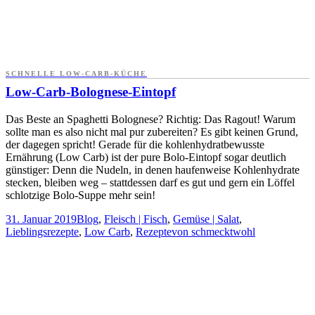
SCHNELLE LOW-CARB-KÜCHE
Low-Carb-Bolognese-Eintopf
Das Beste an Spaghetti Bolognese? Richtig: Das Ragout! Warum
sollte man es also nicht mal pur zubereiten? Es gibt keinen Grund,
der dagegen spricht! Gerade für die kohlenhydratbewusste
Ernährung (Low Carb) ist der pure Bolo-Eintopf sogar deutlich
günstiger: Denn die Nudeln, in denen haufenweise Kohlenhydrate
stecken, bleiben weg – stattdessen darf es gut und gern ein Löffel
schlotzige Bolo-Suppe mehr sein!
31. Januar 2019
Blog
,
Fleisch | Fisch
,
Gemüse | Salat
,
Lieblingsrezepte
,
Low Carb
,
Rezepte
von
schmecktwohl