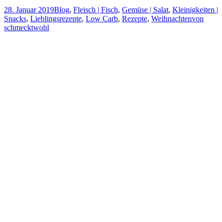
28. Januar 2019
Blog
,
Fleisch | Fisch
,
Gemüse | Salat
,
Kleinigkeiten |
Snacks
,
Lieblingsrezepte
,
Low Carb
,
Rezepte
,
Weihnachten
von
schmecktwohl