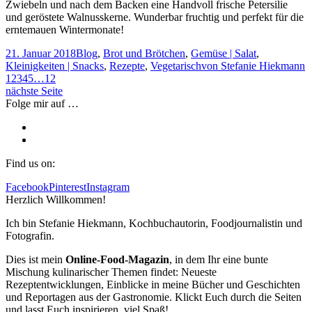
Zwiebeln und nach dem Backen eine Handvoll frische Petersilie
und geröstete Walnusskerne. Wunderbar fruchtig und perfekt für die
erntemauen Wintermonate!
21. Januar 2018
Blog
,
Brot und Brötchen
,
Gemüse | Salat
,
Kleinigkeiten | Snacks
,
Rezepte
,
Vegetarisch
von
Stefanie Hiekmann
1
2
3
4
5
…
12
nächste Seite
Folge mir auf …
Find us on:
Facebook
Pinterest
Instagram
Herzlich Willkommen!
Ich bin Stefanie Hiekmann, Kochbuchautorin, Foodjournalistin und
Fotografin.
Dies ist mein
Online-Food-Magazin
, in dem Ihr eine bunte
Mischung kulinarischer Themen findet: Neueste
Rezeptentwicklungen, Einblicke in meine Bücher und Geschichten
und Reportagen aus der Gastronomie. Klickt Euch durch die Seiten
und lasst Euch inspirieren, viel Spaß!