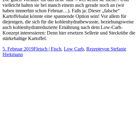
vielleicht halten sie bei manch einem auch gerade noch an (wir
haben immerhin schon Februar…). Falls ja: Dieser „falsche“
Kartoffelsalat könnte eine spannende Option sein! Vor allem für
diejenigen, die sich für die kohlenhydratbewusste, beziehungsweise
auch kohlenhydratreduzierte Ernährung nach dem Low-Carb-
Konzept interessieren: Denn hier ersetzen Sellerie und Steckrübe die
stärkehaltige Kartoffel.
5. Februar 2019
Fleisch | Fisch
,
Low Carb
,
Rezepte
von
Stefanie
Hiekmann