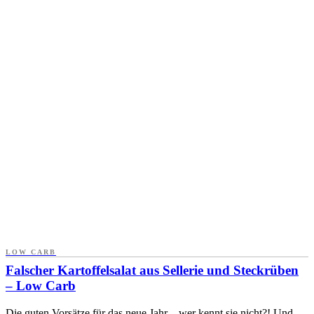
LOW CARB
Falscher Kartoffelsalat aus Sellerie und Steckrüben
– Low Carb
Die guten Vorsätze für das neue Jahr – wer kennt sie nicht?! Und