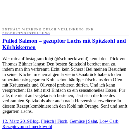
ENTHÄLT WERBUNG DURCH VERLINKUNG UND
PRODUKTVORSTELLUNG
Pulled Salmon – gezupfter Lachs mit Spitzkohl und
Kürbiskernen
Wer mir auf Instagram folgt (@schmecktwohl) kennt den Trick von
Thomas Bühner längst: Den besten Spitzkohl bereitet man zu,
indem man ihn verbrennt. Echt, kein Scherz! Bei meinen Besuchen
in seiner Küche im ehemaligen la vie in Osnabrück habe ich den
super-intensiv gegarten Kohl schon häufiger frisch aus dem Ofen
mit Kräutersalz und Olivenöl probieren dürfen. Und ich kann
versprechen: Da fehlt nix! Einfach so ein sensationelles Essen! Für
alle, die nicht auf vegetarisch bestehen, lässt sich die Idee des
verbrannten Spitzkohls aber auch nach Herzenslust erweitern: In
diesem Rezept kombiniere ich den Kohl mit Orange, Senf und sanft
gegartem Lachs.
12. März 2019
Blog
,
Fleisch | Fisch
,
Gemüse | Salat
,
Low Carb
,
Rezepte
von
schmecktwohl