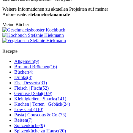
Weitere Informationen zu aktuellen Projekten auf meiner
Autorenseite:
stefaniehiekmann.de
Meine Bücher
Rezepte
Allgemein
(9)
Brot und Brötchen
(16)
Bücher
(4)
Drinks
(3)
Eis | Desserts
(31)
Fleisch | Fisch
(52)
Gemüse | Salat
(169)
Kleinigkeiten | Snacks
(141)
Kuchen | Torten | Gebäck
(24)
Low Carb
(110)
Pasta | Couscous & Co.
(73)
Reisen
(7)
Spitzenküche
(9)
Spitzenküche zu Hause
(20)