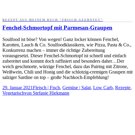
REZEPT AUS MEINEM BUCH "FRISCH GEERNTET"
Fenchel-Schmortopf mit Parmesan-Graupen
Soulfood ist böse? Von wegen! Ganz locker können Fenchel,
Karotten, Lauch & Co. Soulfoodklassikern, wie Pizza, Pasta & Co.,
Konkurrenz machen – immer die richtige Zubereitung
vorausgesetzt. Dieser Fenchel-Schmortopf ist schnell und einfach
zubereitet und kommt doch raffiniert und besonders daher…Der
weich geschmorte, würzige Fenchel, dazu das Pairing mit Zitrone,
Weißwein, Chili und Honig und die schlotzig-cremigen Graupen mit
salziger Sardine on top – große Nachkoch-Empfehlung!
29. Januar 2021
Fleisch | Fisch
,
Gemüse | Salat
,
Low Carb
,
Rezepte
,
Vegetarisch
von
Stefanie Hiekmann