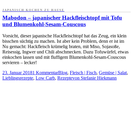
JAPANISCH KOCHEN ZU HAUSE
Mabodon – japanischer Hackfleischtopf mit Tofu
und Blumenkohl-Sesam-Couscous
Vorsicht, dieser japanische Hackfleischtopf hat das Zeug, ein klein
bisschen süchtig zu machen. Ist aber kein Problem, denn er ist im
Nu gemacht: Hackfleisch krümelig braten, mit Miso, Sojasoße,
Reisessig, Ingwer und Chili abschmecken. Dazu Tofuwürfel, etwas
einkochen lassen und mit fluffigem Blumenkohl-Sesam-Couscous
servieren – lecker!
23. Januar 2018
1 Kommentar
Blog
,
Fleisch | Fisch
,
Gemüse | Salat
,
Lieblingsrezepte
,
Low Carb
,
Rezepte
von
Stefanie Hiekmann