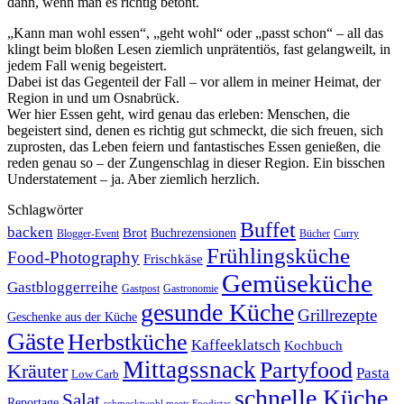
dann, wenn man es richtig betont.
„Kann man wohl essen“, „geht wohl“ oder „passt schon“ – all das
klingt beim bloßen Lesen ziemlich unprätentiös, fast gelangweilt, in
jedem Fall wenig begeistert.
Dabei ist das Gegenteil der Fall – vor allem in meiner Heimat, der
Region in und um Osnabrück.
Wer hier Essen geht, wird genau das erleben: Menschen, die
begeistert sind, denen es richtig gut schmeckt, die sich freuen, sich
zuprosten, das Leben feiern und fantastisches Essen genießen, die
reden genau so – der Zungenschlag in dieser Region. Ein bisschen
Understatement – ja. Aber ziemlich herzlich.
Schlagwörter
Buffet
backen
Brot
Buchrezensionen
Blogger-Event
Bücher
Curry
Frühlingsküche
Food-Photography
Frischkäse
Gemüseküche
Gastbloggerreihe
Gastronomie
Gastpost
gesunde Küche
Grillrezepte
Geschenke aus der Küche
Gäste
Herbstküche
Kaffeeklatsch
Kochbuch
Mittagssnack
Partyfood
Kräuter
Pasta
Low Carb
schnelle Küche
Salat
Reportage
schmecktwohl meets Foodistas