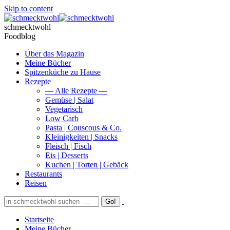
Skip to content
schmecktwohl
Foodblog
Über das Magazin
Meine Bücher
Spitzenküche zu Hause
Rezepte
— Alle Rezepte —
Gemüse | Salat
Vegetarisch
Low Carb
Pasta | Couscous & Co.
Kleinigkeiten | Snacks
Fleisch | Fisch
Eis | Desserts
Kuchen | Torten | Gebäck
Restaurants
Reisen
Startseite
Meine Bücher