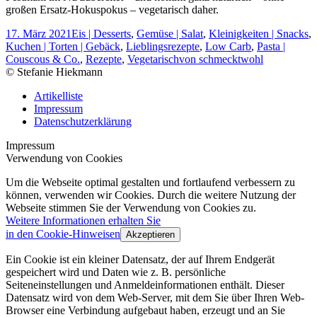
großen Ersatz-Hokuspokus – vegetarisch daher.
17. März 2021
Eis | Desserts
,
Gemüse | Salat
,
Kleinigkeiten | Snacks
,
Kuchen | Torten | Gebäck
,
Lieblingsrezepte
,
Low Carb
,
Pasta |
Couscous & Co.
,
Rezepte
,
Vegetarisch
von
schmecktwohl
© Stefanie Hiekmann
Artikelliste
Impressum
Datenschutzerklärung
Impressum
Verwendung von Cookies
Um die Webseite optimal gestalten und fortlaufend verbessern zu
können, verwenden wir Cookies. Durch die weitere Nutzung der
Webseite stimmen Sie der Verwendung von Cookies zu.
Weitere Informationen erhalten Sie
in den Cookie-Hinweisen
Akzeptieren
Ein Cookie ist ein kleiner Datensatz, der auf Ihrem Endgerät
gespeichert wird und Daten wie z. B. persönliche
Seiteneinstellungen und Anmeldeinformationen enthält. Dieser
Datensatz wird von dem Web-Server, mit dem Sie über Ihren Web-
Browser eine Verbindung aufgebaut haben, erzeugt und an Sie