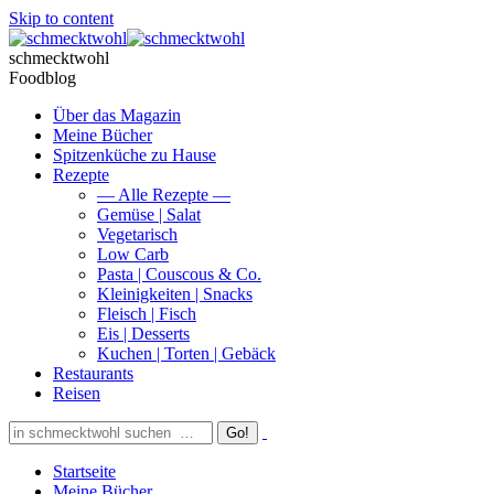
Skip to content
schmecktwohl
Foodblog
Über das Magazin
Meine Bücher
Spitzenküche zu Hause
Rezepte
— Alle Rezepte —
Gemüse | Salat
Vegetarisch
Low Carb
Pasta | Couscous & Co.
Kleinigkeiten | Snacks
Fleisch | Fisch
Eis | Desserts
Kuchen | Torten | Gebäck
Restaurants
Reisen
Startseite
Meine Bücher