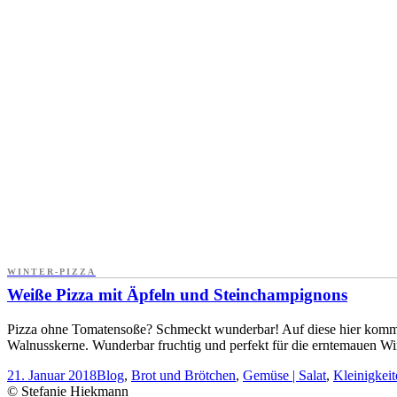
WINTER-PIZZA
Weiße Pizza mit Äpfeln und Steinchampignons
Pizza ohne Tomatensoße? Schmeckt wunderbar! Auf diese hier kommen
Walnusskerne. Wunderbar fruchtig und perfekt für die erntemauen W
21. Januar 2018
Blog
,
Brot und Brötchen
,
Gemüse | Salat
,
Kleinigkeit
© Stefanie Hiekmann