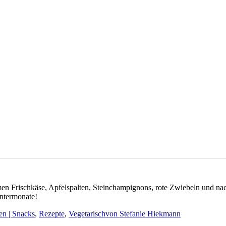
 Frischkäse, Apfelspalten, Steinchampignons, rote Zwiebeln und nach
intermonate!
en | Snacks
,
Rezepte
,
Vegetarisch
von
Stefanie Hiekmann