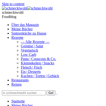
Skip to content
schmecktwohl
Foodblog
Über das Magazin
Meine Bücher
Spitzenküche zu Hause
Rezepte
— Alle Rezepte —
Gemüse | Salat
Vegetarisch
Low Carb
Pasta | Couscous & Co.
Kleinigkeiten | Snacks
Fleisch | Fisch
Eis | Desserts
Kuchen | Torten | Gebäck
Restaurants
Reisen
Startseite
Meine Bücher