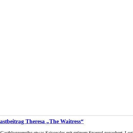
astbeitrag Theresa „The Waitress“
ne Gastbloggerreihe etwas Saisonales mit grünem Spargel gezaubert. Lo