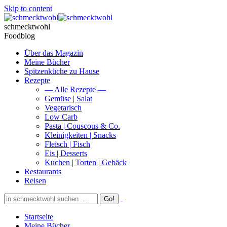
Skip to content
schmecktwohl
Foodblog
Über das Magazin
Meine Bücher
Spitzenküche zu Hause
Rezepte
— Alle Rezepte —
Gemüse | Salat
Vegetarisch
Low Carb
Pasta | Couscous & Co.
Kleinigkeiten | Snacks
Fleisch | Fisch
Eis | Desserts
Kuchen | Torten | Gebäck
Restaurants
Reisen
Startseite
Meine Bücher