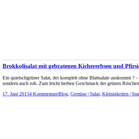
Brokkolisalat mit gebratenen Kichererbsen und Pfirsi
Ein quietschgrüner Salat, der komplett ohne Blattsalate auskommt 
sondern auch roh. Zum leicht herben Geschmack der grünen Röschen pas
17. Juni 2015
4 Kommentare
Blog
,
Gemüse | Salat
,
Kleinigkeiten | Sn