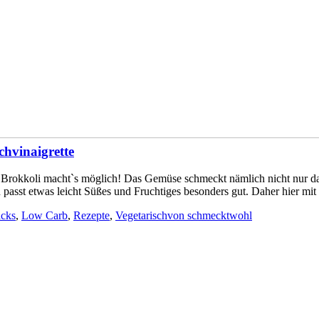
chvinaigrette
? – Brokkoli macht`s möglich! Das Gemüse schmeckt nämlich nicht nur
st etwas leicht Süßes und Fruchtiges besonders gut. Daher hier mit am 
acks
,
Low Carb
,
Rezepte
,
Vegetarisch
von
schmecktwohl