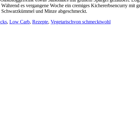
ten. Während es vergangene Woche ein cremiges Kichererbsencurry mit
em Schwarzkümmel und Minze abgeschmeckt.
acks
,
Low Carb
,
Rezepte
,
Vegetarisch
von
schmecktwohl