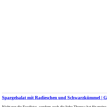
Spargelsalat mit Radieschen und Schwarzkümmel | G
Nicht nur die Foodistas, sondern auch die liebe Theresa hat für mei