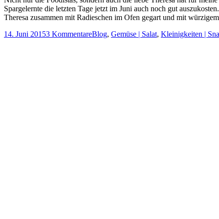
Spargelernte die letzten Tage jetzt im Juni auch noch gut auszukos
Theresa zusammen mit Radieschen im Ofen gegart und mit würzig
14. Juni 2015
3 Kommentare
Blog
,
Gemüse | Salat
,
Kleinigkeiten | Sn