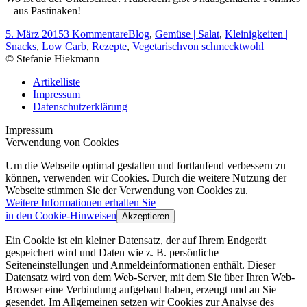
– aus Pastinaken!
5. März 2015
3 Kommentare
Blog
,
Gemüse | Salat
,
Kleinigkeiten |
Snacks
,
Low Carb
,
Rezepte
,
Vegetarisch
von
schmecktwohl
© Stefanie Hiekmann
Artikelliste
Impressum
Datenschutzerklärung
Impressum
Verwendung von Cookies
Um die Webseite optimal gestalten und fortlaufend verbessern zu
können, verwenden wir Cookies. Durch die weitere Nutzung der
Webseite stimmen Sie der Verwendung von Cookies zu.
Weitere Informationen erhalten Sie
in den Cookie-Hinweisen
Akzeptieren
Ein Cookie ist ein kleiner Datensatz, der auf Ihrem Endgerät
gespeichert wird und Daten wie z. B. persönliche
Seiteneinstellungen und Anmeldeinformationen enthält. Dieser
Datensatz wird von dem Web-Server, mit dem Sie über Ihren Web-
Browser eine Verbindung aufgebaut haben, erzeugt und an Sie
gesendet. Im Allgemeinen setzen wir Cookies zur Analyse des