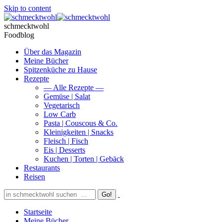
Skip to content
schmecktwohl
Foodblog
Über das Magazin
Meine Bücher
Spitzenküche zu Hause
Rezepte
— Alle Rezepte —
Gemüse | Salat
Vegetarisch
Low Carb
Pasta | Couscous & Co.
Kleinigkeiten | Snacks
Fleisch | Fisch
Eis | Desserts
Kuchen | Torten | Gebäck
Restaurants
Reisen
Startseite
Meine Bücher