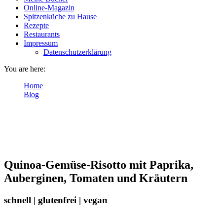
Online-Magazin
Spitzenküche zu Hause
Rezepte
Restaurants
Impressum
Datenschutzerklärung
You are here:
Home
Blog
Quinoa-Risotto mit Paprika-Auberginen-Tomaten-Gemüse
(vegan)
Quinoa-Gemüse-Risotto mit Paprika,
Auberginen, Tomaten und Kräutern
schnell | glutenfrei | vegan