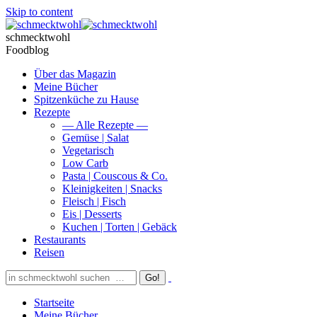
Skip to content
schmecktwohl
Foodblog
Über das Magazin
Meine Bücher
Spitzenküche zu Hause
Rezepte
— Alle Rezepte —
Gemüse | Salat
Vegetarisch
Low Carb
Pasta | Couscous & Co.
Kleinigkeiten | Snacks
Fleisch | Fisch
Eis | Desserts
Kuchen | Torten | Gebäck
Restaurants
Reisen
Startseite
Meine Bücher