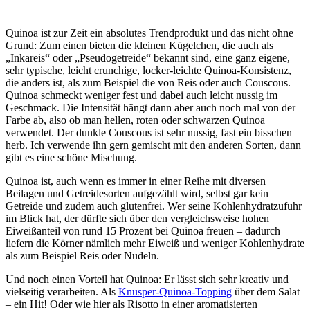
Quinoa ist zur Zeit ein absolutes Trendprodukt und das nicht ohne
Grund: Zum einen bieten die kleinen Kügelchen, die auch als
„Inkareis“ oder „Pseudogetreide“ bekannt sind, eine ganz eigene,
sehr typische, leicht crunchige, locker-leichte Quinoa-Konsistenz,
die anders ist, als zum Beispiel die von Reis oder auch Couscous.
Quinoa schmeckt weniger fest und dabei auch leicht nussig im
Geschmack. Die Intensität hängt dann aber auch noch mal von der
Farbe ab, also ob man hellen, roten oder schwarzen Quinoa
verwendet. Der dunkle Couscous ist sehr nussig, fast ein bisschen
herb. Ich verwende ihn gern gemischt mit den anderen Sorten, dann
gibt es eine schöne Mischung.
Quinoa ist, auch wenn es immer in einer Reihe mit diversen
Beilagen und Getreidesorten aufgezählt wird, selbst gar kein
Getreide und zudem auch glutenfrei. Wer seine Kohlenhydratzufuhr
im Blick hat, der dürfte sich über den vergleichsweise hohen
Eiweißanteil von rund 15 Prozent bei Quinoa freuen – dadurch
liefern die Körner nämlich mehr Eiweiß und weniger Kohlenhydrate
als zum Beispiel Reis oder Nudeln.
Und noch einen Vorteil hat Quinoa: Er lässt sich sehr kreativ und
vielseitig verarbeiten. Als
Knusper-Quinoa-Topping
über dem Salat
– ein Hit! Oder wie hier als Risotto in einer aromatisierten