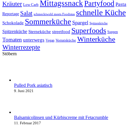
Mittagssnack
Partyfood
Kräuter
Pasta
Low Carb
schnelle Küche
Salat
Reportage
schmecktwohl meets Foodistas
Sommerküche
Spargel
Schokolade
Spitzenköche
Superfoods
Spitzenküche
Sterneküche
streetfood
Suppen
Winterküche
Tomaten
unterwegs
Vorratsküche
Vegan
Winterrezepte
Stöbern
Pulled Pork asiatisch
9. Juni 2021
Balsamicolinsen und Kürbiscreme mit Fetacrumble
11. Februar 2017