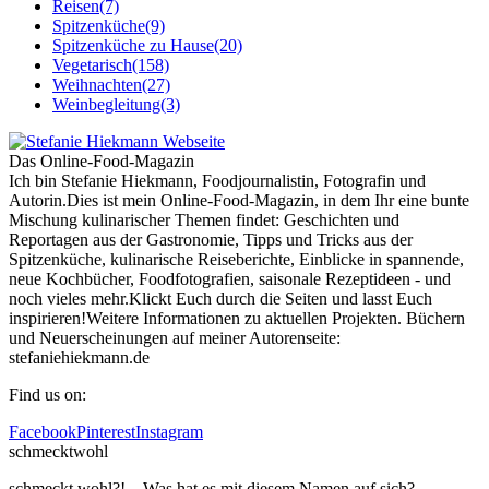
Reisen
(7)
Spitzenküche
(9)
Spitzenküche zu Hause
(20)
Vegetarisch
(158)
Weihnachten
(27)
Weinbegleitung
(3)
Das Online-Food-Magazin
Ich bin Stefanie Hiekmann, Foodjournalistin, Fotografin und
Autorin.Dies ist mein Online-Food-Magazin, in dem Ihr eine bunte
Mischung kulinarischer Themen findet: Geschichten und
Reportagen aus der Gastronomie, Tipps und Tricks aus der
Spitzenküche, kulinarische Reiseberichte, Einblicke in spannende,
neue Kochbücher, Foodfotografien, saisonale Rezeptideen - und
noch vieles mehr.Klickt Euch durch die Seiten und lasst Euch
inspirieren!Weitere Informationen zu aktuellen Projekten. Büchern
und Neuerscheinungen auf meiner Autorenseite:
stefaniehiekmann.de
Find us on:
Facebook
Pinterest
Instagram
schmecktwohl
schmeckt wohl?! – Was hat es mit diesem Namen auf sich?