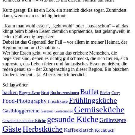
Kurz gesagt: Es ist ein Lob, ein ziemlich dickes sogar. Zumindest
dann, wenn man es richtig betont.
„Kann man wohl essen“, „geht wohl“ oder „passt schon“ – all das
klingt beim bloßen Lesen ziemlich unprätentiös, fast gelangweilt, in
jedem Fall wenig begeistert.
Dabei ist das Gegenteil der Fall – vor allem in meiner Heimat, der
Region in und um Osnabrück.
Wer hier Essen geht, wird genau das erleben: Menschen, die
begeistert sind, denen es richtig gut schmeckt, die sich freuen, sich
zuprosten, das Leben feiern und fantastisches Essen genießen, die
reden genau so – der Zungenschlag in dieser Region. Ein bisschen
Understatement – ja. Aber ziemlich herzlich.
Schlagwörter
Buffet
backen
Brot
Buchrezensionen
Blogger-Event
Bücher
Curry
Frühlingsküche
Food-Photography
Frischkäse
Gemüseküche
Gastbloggerreihe
Gastronomie
Gastpost
gesunde Küche
Grillrezepte
Geschenke aus der Küche
Gäste
Herbstküche
Kaffeeklatsch
Kochbuch