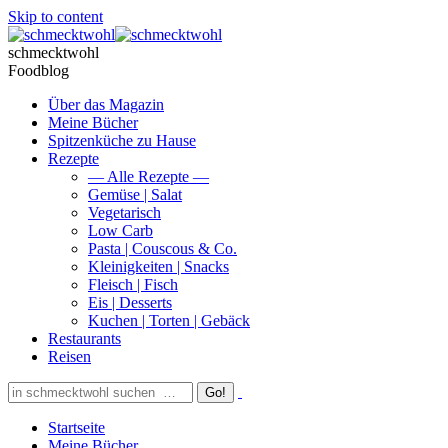
Skip to content
schmecktwohl
Foodblog
Über das Magazin
Meine Bücher
Spitzenküche zu Hause
Rezepte
— Alle Rezepte —
Gemüse | Salat
Vegetarisch
Low Carb
Pasta | Couscous & Co.
Kleinigkeiten | Snacks
Fleisch | Fisch
Eis | Desserts
Kuchen | Torten | Gebäck
Restaurants
Reisen
Startseite
Meine Bücher