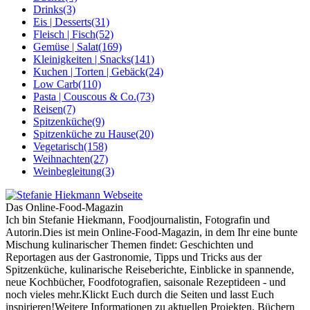
Drinks
(3)
Eis | Desserts
(31)
Fleisch | Fisch
(52)
Gemüse | Salat
(169)
Kleinigkeiten | Snacks
(141)
Kuchen | Torten | Gebäck
(24)
Low Carb
(110)
Pasta | Couscous & Co.
(73)
Reisen
(7)
Spitzenküche
(9)
Spitzenküche zu Hause
(20)
Vegetarisch
(158)
Weihnachten
(27)
Weinbegleitung
(3)
Das Online-Food-Magazin
Ich bin Stefanie Hiekmann, Foodjournalistin, Fotografin und
Autorin.Dies ist mein Online-Food-Magazin, in dem Ihr eine bunte
Mischung kulinarischer Themen findet: Geschichten und
Reportagen aus der Gastronomie, Tipps und Tricks aus der
Spitzenküche, kulinarische Reiseberichte, Einblicke in spannende,
neue Kochbücher, Foodfotografien, saisonale Rezeptideen - und
noch vieles mehr.Klickt Euch durch die Seiten und lasst Euch
inspirieren!Weitere Informationen zu aktuellen Projekten. Büchern