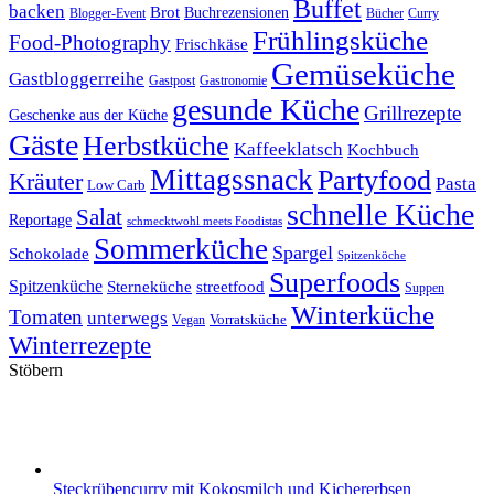
Buffet
backen
Brot
Buchrezensionen
Blogger-Event
Bücher
Curry
Frühlingsküche
Food-Photography
Frischkäse
Gemüseküche
Gastbloggerreihe
Gastronomie
Gastpost
gesunde Küche
Grillrezepte
Geschenke aus der Küche
Gäste
Herbstküche
Kaffeeklatsch
Kochbuch
Mittagssnack
Partyfood
Kräuter
Pasta
Low Carb
schnelle Küche
Salat
Reportage
schmecktwohl meets Foodistas
Sommerküche
Spargel
Schokolade
Spitzenköche
Superfoods
Spitzenküche
Sterneküche
streetfood
Suppen
Winterküche
Tomaten
unterwegs
Vorratsküche
Vegan
Winterrezepte
Stöbern
Steckrübencurry mit Kokosmilch und Kichererbsen