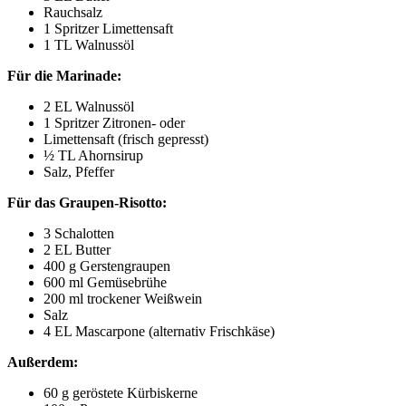
Rauchsalz
1 Spritzer Limettensaft
1 TL Walnussöl
Für die Marinade:
2 EL Walnussöl
1 Spritzer Zitronen- oder
Limettensaft (frisch gepresst)
½ TL Ahornsirup
Salz, Pfeffer
Für das Graupen-Risotto:
3 Schalotten
2 EL Butter
400 g Gerstengraupen
600 ml Gemüsebrühe
200 ml trockener Weißwein
Salz
4 EL Mascarpone (alternativ Frischkäse)
Außerdem:
60 g geröstete Kürbiskerne