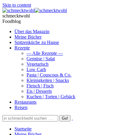
Skip to content
schmecktwohl
Foodblog
Über das Magazin
Meine Bücher
Spitzenküche zu Hause
Rezepte
— Alle Rezepte —
Gemüse | Salat
Vegetarisch
Low Carb
Pasta | Couscous & Co.
Kleinigkeiten | Snacks
Fleisch | Fisch
Eis | Desserts
Kuchen | Torten | Gebäck
Restaurants
Reisen
Startseite
Meine Bücher