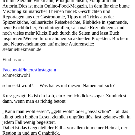
Ich bin Stefanie Hiekmann, Foodjournalistin, Fotografin und
Autorin.Dies ist mein Online-Food-Magazin, in dem Ihr eine bunte
Mischung kulinarischer Themen findet: Geschichten und
Reportagen aus der Gastronomie, Tipps und Tricks aus der
Spitzenküche, kulinarische Reiseberichte, Einblicke in spannende,
neue Kochbücher, Foodfotografien, saisonale Rezeptideen - und
noch vieles mehr.Klickt Euch durch die Seiten und lasst Euch
inspirieren!Weitere Informationen zu aktuellen Projekten. Büchern
und Neuerscheinungen auf meiner Autorenseite:
stefaniehiekmann.de
Find us on:
Facebook
Pinterest
Instagram
schmecktwohl
schmeckt wohl?! – Was hat es mit diesem Namen auf sich?
Kurz gesagt: Es ist ein Lob, ein ziemlich dickes sogar. Zumindest
dann, wenn man es richtig betont.
„Kann man wohl essen“, „geht wohl“ oder „passt schon“ – all das
klingt beim bloßen Lesen ziemlich unprätentiös, fast gelangweilt, in
jedem Fall wenig begeistert.
Dabei ist das Gegenteil der Fall – vor allem in meiner Heimat, der
Region in und um Osnabrück.