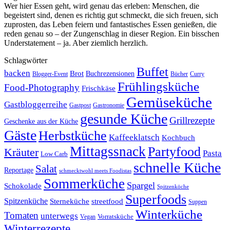
Wer hier Essen geht, wird genau das erleben: Menschen, die
begeistert sind, denen es richtig gut schmeckt, die sich freuen, sich
zuprosten, das Leben feiern und fantastisches Essen genießen, die
reden genau so – der Zungenschlag in dieser Region. Ein bisschen
Understatement – ja. Aber ziemlich herzlich.
Schlagwörter
Buffet
backen
Brot
Buchrezensionen
Blogger-Event
Bücher
Curry
Frühlingsküche
Food-Photography
Frischkäse
Gemüseküche
Gastbloggerreihe
Gastronomie
Gastpost
gesunde Küche
Grillrezepte
Geschenke aus der Küche
Gäste
Herbstküche
Kaffeeklatsch
Kochbuch
Mittagssnack
Partyfood
Kräuter
Pasta
Low Carb
schnelle Küche
Salat
Reportage
schmecktwohl meets Foodistas
Sommerküche
Spargel
Schokolade
Spitzenköche
Superfoods
Spitzenküche
Sterneküche
streetfood
Suppen
Winterküche
Tomaten
unterwegs
Vorratsküche
Vegan
Winterrezepte