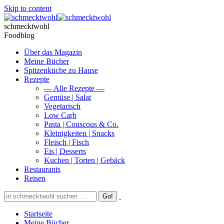
Skip to content
schmecktwohl
Foodblog
Über das Magazin
Meine Bücher
Spitzenküche zu Hause
Rezepte
— Alle Rezepte —
Gemüse | Salat
Vegetarisch
Low Carb
Pasta | Couscous & Co.
Kleinigkeiten | Snacks
Fleisch | Fisch
Eis | Desserts
Kuchen | Torten | Gebäck
Restaurants
Reisen
Startseite
Meine Bücher