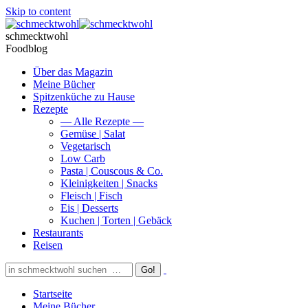
Skip to content
schmecktwohl
Foodblog
Über das Magazin
Meine Bücher
Spitzenküche zu Hause
Rezepte
— Alle Rezepte —
Gemüse | Salat
Vegetarisch
Low Carb
Pasta | Couscous & Co.
Kleinigkeiten | Snacks
Fleisch | Fisch
Eis | Desserts
Kuchen | Torten | Gebäck
Restaurants
Reisen
Startseite
Meine Bücher