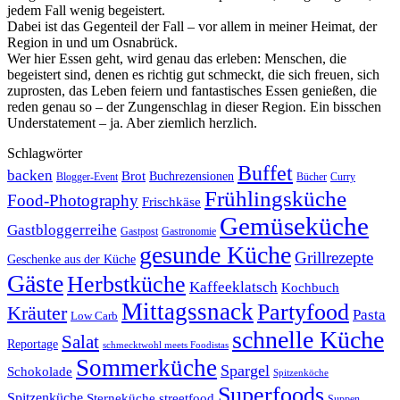
jedem Fall wenig begeistert.
Dabei ist das Gegenteil der Fall – vor allem in meiner Heimat, der
Region in und um Osnabrück.
Wer hier Essen geht, wird genau das erleben: Menschen, die
begeistert sind, denen es richtig gut schmeckt, die sich freuen, sich
zuprosten, das Leben feiern und fantastisches Essen genießen, die
reden genau so – der Zungenschlag in dieser Region. Ein bisschen
Understatement – ja. Aber ziemlich herzlich.
Schlagwörter
Buffet
backen
Brot
Buchrezensionen
Blogger-Event
Bücher
Curry
Frühlingsküche
Food-Photography
Frischkäse
Gemüseküche
Gastbloggerreihe
Gastronomie
Gastpost
gesunde Küche
Grillrezepte
Geschenke aus der Küche
Gäste
Herbstküche
Kaffeeklatsch
Kochbuch
Mittagssnack
Partyfood
Kräuter
Pasta
Low Carb
schnelle Küche
Salat
Reportage
schmecktwohl meets Foodistas
Sommerküche
Spargel
Schokolade
Spitzenköche
Superfoods
Spitzenküche
Sterneküche
streetfood
Suppen