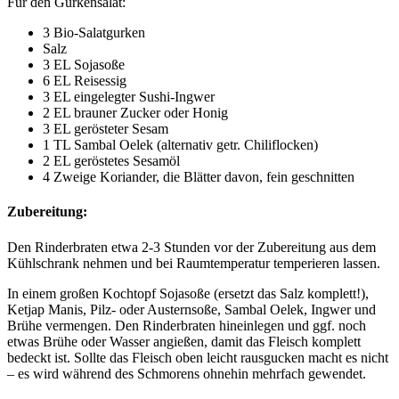
Für den Gurkensalat:
3 Bio-Salatgurken
Salz
3 EL Sojasoße
6 EL Reisessig
3 EL eingelegter Sushi-Ingwer
2 EL brauner Zucker oder Honig
3 EL gerösteter Sesam
1 TL Sambal Oelek (alternativ getr. Chiliflocken)
2 EL geröstetes Sesamöl
4 Zweige Koriander, die Blätter davon, fein geschnitten
Zubereitung:
Den Rinderbraten etwa 2-3 Stunden vor der Zubereitung aus dem
Kühlschrank nehmen und bei Raumtemperatur temperieren lassen.
In einem großen Kochtopf Sojasoße (ersetzt das Salz komplett!),
Ketjap Manis, Pilz- oder Austernsoße, Sambal Oelek, Ingwer und
Brühe vermengen. Den Rinderbraten hineinlegen und ggf. noch
etwas Brühe oder Wasser angießen, damit das Fleisch komplett
bedeckt ist. Sollte das Fleisch oben leicht rausgucken macht es nicht
– es wird während des Schmorens ohnehin mehrfach gewendet.