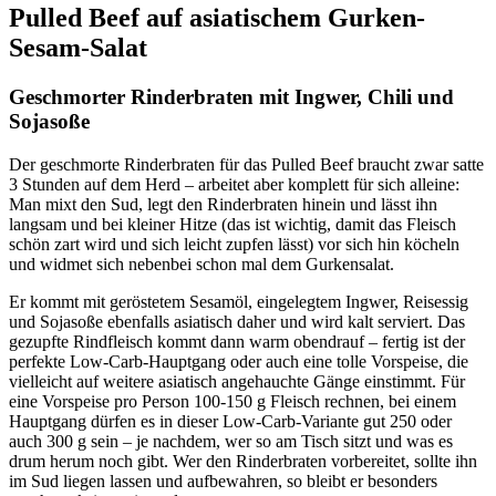
Pulled Beef auf asiatischem Gurken-
Sesam-Salat
Geschmorter Rinderbraten mit Ingwer, Chili und
Sojasoße
Der geschmorte Rinderbraten für das Pulled Beef braucht zwar satte
3 Stunden auf dem Herd – arbeitet aber komplett für sich alleine:
Man mixt den Sud, legt den Rinderbraten hinein und lässt ihn
langsam und bei kleiner Hitze (das ist wichtig, damit das Fleisch
schön zart wird und sich leicht zupfen lässt) vor sich hin köcheln
und widmet sich nebenbei schon mal dem Gurkensalat.
Er kommt mit geröstetem Sesamöl, eingelegtem Ingwer, Reisessig
und Sojasoße ebenfalls asiatisch daher und wird kalt serviert. Das
gezupfte Rindfleisch kommt dann warm obendrauf – fertig ist der
perfekte Low-Carb-Hauptgang oder auch eine tolle Vorspeise, die
vielleicht auf weitere asiatisch angehauchte Gänge einstimmt. Für
eine Vorspeise pro Person 100-150 g Fleisch rechnen, bei einem
Hauptgang dürfen es in dieser Low-Carb-Variante gut 250 oder
auch 300 g sein – je nachdem, wer so am Tisch sitzt und was es
drum herum noch gibt. Wer den Rinderbraten vorbereitet, sollte ihn
im Sud liegen lassen und aufbewahren, so bleibt er besonders