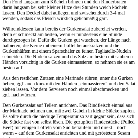
Den Fond langsam zum Köcheln bringen und den Rinderbraten
darin langsam bei sehr kleiner Hitze drei Stunden weich köcheln
lassen. Den Deckel dabei auflegen und zwischendurch 3-4 mal
wenden, sodass das Fleisch wirklich gelichmäßig gart.
Währenddessen kann bereits der Gurkensalat zubereitet werden,
denn er schmeckt am besten, wenn er mindestens eine Stunde
durchgezogen ist. Dafür die Gurken gut waschen, der Länge nach
halbieren, die Kerne mit einem Löffel herauskratzen und die
Gurkenhälften mit einem Sparschäler zu feinen Tagliatelle-Nudeln
schneiden. Die Nudeln salzen und das Salz am besten mit sauberen
Händen vorsichtig in die Gurken einmassieren, so nehmen sie es am
besten auf.
Aus den restlichen Zutaten eine Marinade rühren, unter die Gurken
heben, ggf. auch kurz mit den Händen „einmassieren“ und den Salat
ziehen lassen. Vor dem Servieren noch einmal abschmecken und
ggf. nachwürzen.
Den Gurkensalat auf Tellern anrichten. Das Rindfleisch einmal aus
der Marinade nehmen und mit zwei Gabeln in kleine Stücke zupfen.
Es sollte durch die niedrige Temperatur so zart gegart sein, dass sich
die Stücke fast von selbst lösen. Die gezupften Rinderstücke (Pulled
Beef) mit einigen Löffeln vom Sud beträufeln und direkt – noch
warm – auf dem Gurkensalat anrichten und mit geröstetem Sesam