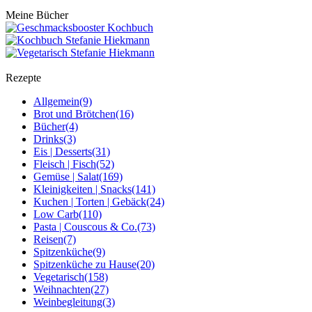
Meine Bücher
Rezepte
Allgemein
(9)
Brot und Brötchen
(16)
Bücher
(4)
Drinks
(3)
Eis | Desserts
(31)
Fleisch | Fisch
(52)
Gemüse | Salat
(169)
Kleinigkeiten | Snacks
(141)
Kuchen | Torten | Gebäck
(24)
Low Carb
(110)
Pasta | Couscous & Co.
(73)
Reisen
(7)
Spitzenküche
(9)
Spitzenküche zu Hause
(20)
Vegetarisch
(158)
Weihnachten
(27)
Weinbegleitung
(3)