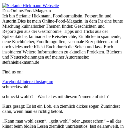
Das Online-Food-Magazin
Ich bin Stefanie Hiekmann, Foodjournalistin, Fotografin und
Autorin.Dies ist mein Online-Food-Magazin, in dem Ihr eine bunte
Mischung kulinarischer Themen findet: Geschichten und
Reportagen aus der Gastronomie, Tipps und Tricks aus der
Spitzenküche, kulinarische Reiseberichte, Einblicke in spannende,
neue Kochbücher, Foodfotografien, saisonale Rezeptideen - und
noch vieles mehr.Klickt Euch durch die Seiten und lasst Euch
inspirieren!Weitere Informationen zu aktuellen Projekten. Büchern
und Neuerscheinungen auf meiner Autorenseite:
stefaniehiekmann.de
Find us on:
Facebook
Pinterest
Instagram
schmecktwohl
schmeckt wohl?! – Was hat es mit diesem Namen auf sich?
Kurz gesagt: Es ist ein Lob, ein ziemlich dickes sogar. Zumindest
dann, wenn man es richtig betont.
„Kann man wohl essen“, „geht wohl“ oder „passt schon“ – all das
klingt beim bloßen Lesen ziemlich unprätentiös, fast gelangweilt, in