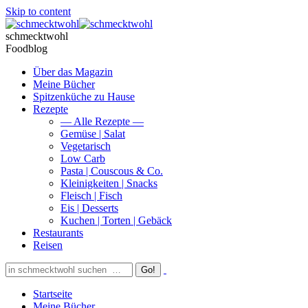
Skip to content
schmecktwohl
Foodblog
Über das Magazin
Meine Bücher
Spitzenküche zu Hause
Rezepte
— Alle Rezepte —
Gemüse | Salat
Vegetarisch
Low Carb
Pasta | Couscous & Co.
Kleinigkeiten | Snacks
Fleisch | Fisch
Eis | Desserts
Kuchen | Torten | Gebäck
Restaurants
Reisen
Startseite
Meine Bücher