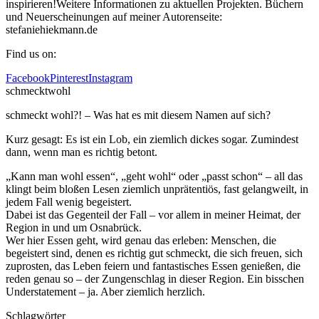
inspirieren!Weitere Informationen zu aktuellen Projekten. Büchern
und Neuerscheinungen auf meiner Autorenseite:
stefaniehiekmann.de
Find us on:
Facebook
Pinterest
Instagram
schmecktwohl
schmeckt wohl?! – Was hat es mit diesem Namen auf sich?
Kurz gesagt: Es ist ein Lob, ein ziemlich dickes sogar. Zumindest
dann, wenn man es richtig betont.
„Kann man wohl essen“, „geht wohl“ oder „passt schon“ – all das
klingt beim bloßen Lesen ziemlich unprätentiös, fast gelangweilt, in
jedem Fall wenig begeistert.
Dabei ist das Gegenteil der Fall – vor allem in meiner Heimat, der
Region in und um Osnabrück.
Wer hier Essen geht, wird genau das erleben: Menschen, die
begeistert sind, denen es richtig gut schmeckt, die sich freuen, sich
zuprosten, das Leben feiern und fantastisches Essen genießen, die
reden genau so – der Zungenschlag in dieser Region. Ein bisschen
Understatement – ja. Aber ziemlich herzlich.
Schlagwörter