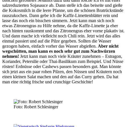
bisschen geröstetes Sesamöl dazu und dann lösche ich es mit einer
salzreduzierten Sojasauce ab. Dann stelle ich das beiseite und gieße
die Kokosmilch in die leere Pfanne, um die schönen Bratrückstände
rauszukochen. Dann gebe ich die Kaffir-Limettenblätter rein und
lasse das noch ein bisschen simmern. Jetzt kann man sich noch
etwas Zitronengras zu Hilfe nehme, da die Kaffir-Limette ja eher
nach hinten rauskommt und das Zitronengras eher vorne plakativ ist.
Und dann mache ich vielleicht noch Chili rein. Jetzt wird das alles
einmal passiert und auf die Pilze gegeben. Sollten die Wasser
gezogen haben, einfach vorher das Wasser abgießen.
Aber nicht
wegschütten, man kann es noch sehr gut zum Nachwürzen
nehmen!
Jetzt kann man noch viele Kräuter zunehmen – Estragon,
Koriander, Petersilie oder Thai-Basilikum zum Beispiel. Und Nüsse
rösten! Erdnüsse oder Cashews passen besonders gut. Man könnte
sich jetzt aus ein paar rohen Pilzen, den Nüssen und Kräutern noch
einen kleinen Salat machen und den auf das Curry geben. Da hat
man eine richtig frische und crunchige Geschichte!
Foto: Robert Schlesinger