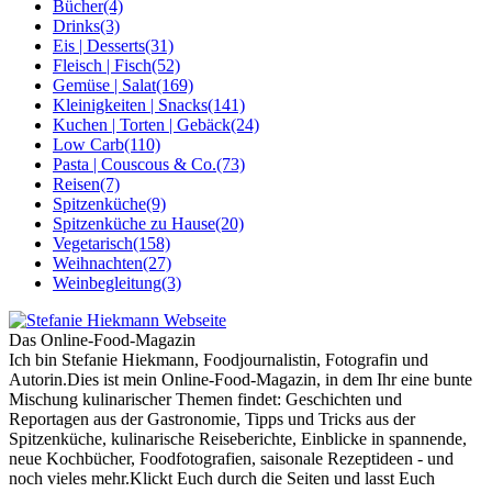
Bücher
(4)
Drinks
(3)
Eis | Desserts
(31)
Fleisch | Fisch
(52)
Gemüse | Salat
(169)
Kleinigkeiten | Snacks
(141)
Kuchen | Torten | Gebäck
(24)
Low Carb
(110)
Pasta | Couscous & Co.
(73)
Reisen
(7)
Spitzenküche
(9)
Spitzenküche zu Hause
(20)
Vegetarisch
(158)
Weihnachten
(27)
Weinbegleitung
(3)
Das Online-Food-Magazin
Ich bin Stefanie Hiekmann, Foodjournalistin, Fotografin und
Autorin.Dies ist mein Online-Food-Magazin, in dem Ihr eine bunte
Mischung kulinarischer Themen findet: Geschichten und
Reportagen aus der Gastronomie, Tipps und Tricks aus der
Spitzenküche, kulinarische Reiseberichte, Einblicke in spannende,
neue Kochbücher, Foodfotografien, saisonale Rezeptideen - und
noch vieles mehr.Klickt Euch durch die Seiten und lasst Euch