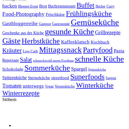
Buffet
backen
Brot
Buchrezensionen
Blogger-Event
Bücher
Curry
Frühlingsküche
Food-Photography
Frischkäse
Gemüseküche
Gastbloggerreihe
Gastronomie
Gastpost
gesunde Küche
Grillrezepte
Geschenke aus der Küche
Gäste
Herbstküche
Kaffeeklatsch
Kochbuch
Mittagssnack
Partyfood
Kräuter
Pasta
Low Carb
schnelle Küche
Salat
Reportage
schmecktwohl meets Foodistas
Sommerküche
Spargel
Schokolade
Spitzenköche
Superfoods
Spitzenküche
Sterneküche
streetfood
Suppen
Winterküche
Tomaten
unterwegs
Vorratsküche
Vegan
Winterrezepte
Stöbern