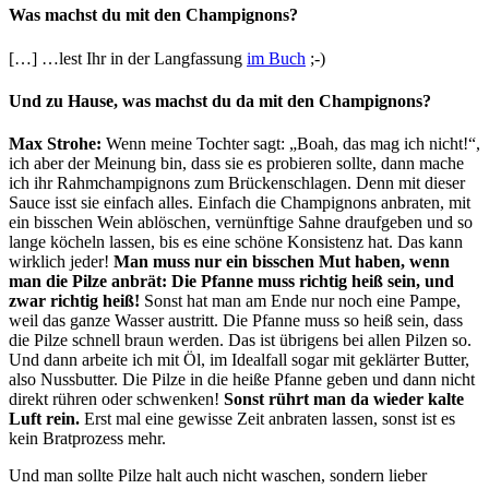
Was machst du mit den Champignons?
[…] …lest Ihr in der Langfassung
im Buch
;-)
Und zu Hause, was machst du da mit den Champignons?
Max Strohe:
Wenn meine Tochter sagt: „Boah, das mag ich nicht!“,
ich aber der Meinung bin, dass sie es probieren sollte, dann mache
ich ihr Rahmchampignons zum Brückenschlagen. Denn mit dieser
Sauce isst sie einfach alles. Einfach die Champignons anbraten, mit
ein bisschen Wein ablöschen, vernünftige Sahne draufgeben und so
lange köcheln lassen, bis es eine schöne Konsistenz hat. Das kann
wirklich jeder!
Man muss nur ein bisschen Mut haben, wenn
man die Pilze anbrät: Die Pfanne muss richtig heiß sein, und
zwar richtig heiß!
Sonst hat man am Ende nur noch eine Pampe,
weil das ganze Wasser austritt. Die Pfanne muss so heiß sein, dass
die Pilze schnell braun werden. Das ist übrigens bei allen Pilzen so.
Und dann arbeite ich mit Öl, im Idealfall sogar mit geklärter Butter,
also Nussbutter. Die Pilze in die heiße Pfanne geben und dann nicht
direkt rühren oder schwenken!
Sonst rührt man da wieder kalte
Luft rein.
Erst mal eine gewisse Zeit anbraten lassen, sonst ist es
kein Bratprozess mehr.
Und man sollte Pilze halt auch nicht waschen, sondern lieber