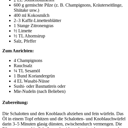
600 g gemischte Pilze (z. B. Champignons, Kräuterseitlinge,
Shiitake usw.)
400 ml Kokosmilch
2–3 Kaffir-Limettenblätter
1 Stange Zitronengras
½ Limette
½ TL Ahornsirup
Salz, Pfeffer
Zum Anrichten:
4 Champignons
Rauchsalz
¼ TL Sesamöl
1 Bund Koriandergrün
4 EL Wasabi-Nüsse
Sushi- oder Basmatireis oder
Mie-Nudeln (nach Belieben)
Zubereitung:
Die Schalotten und den Knoblauch abziehen und fein würfeln. Das
Öl in einem Topf erhitzen und die Schalotten- und Knoblauchwürfel
darin 3–5 Minuten glasig dünsten, zwischendurch vermengen. Die