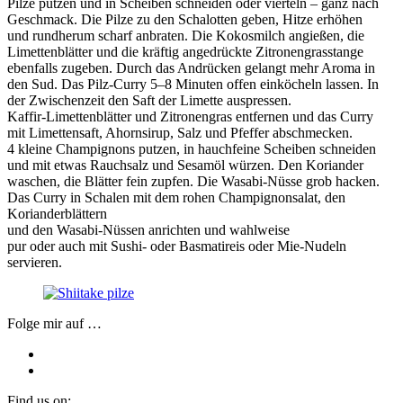
Pilze putzen und in Scheiben schneiden oder vierteln – ganz nach
Geschmack. Die Pilze zu den Schalotten geben, Hitze erhöhen
und rundherum scharf anbraten. Die Kokosmilch angießen, die
Limettenblätter und die kräftig angedrückte Zitronengrasstange
ebenfalls zugeben. Durch das Andrücken gelangt mehr Aroma in
den Sud. Das Pilz-Curry 5–8 Minuten offen einköcheln lassen. In
der Zwischenzeit den Saft der Limette auspressen.
Kaffir-Limettenblätter und Zitronengras entfernen und das Curry
mit Limettensaft, Ahornsirup, Salz und Pfeffer abschmecken.
4 kleine Champignons putzen, in hauchfeine Scheiben schneiden
und mit etwas Rauchsalz und Sesamöl würzen. Den Koriander
waschen, die Blätter fein zupfen. Die Wasabi-Nüsse grob hacken.
Das Curry in Schalen mit dem rohen Champignonsalat, den
Korianderblättern
und den Wasabi-Nüssen anrichten und wahlweise
pur oder auch mit Sushi- oder Basmatireis oder Mie-Nudeln
servieren.
Folge mir auf …
Find us on: