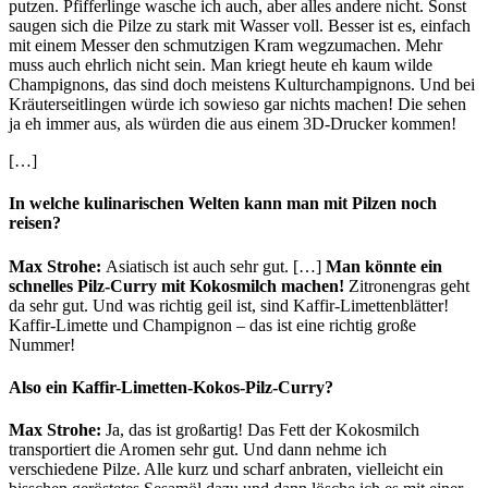
putzen. Pfifferlinge wasche ich auch, aber alles andere nicht. Sonst
saugen sich die Pilze zu stark mit Wasser voll. Besser ist es, einfach
mit einem Messer den schmutzigen Kram wegzumachen. Mehr
muss auch ehrlich nicht sein. Man kriegt heute eh kaum wilde
Champignons, das sind doch meistens Kulturchampignons. Und bei
Kräuterseitlingen würde ich sowieso gar nichts machen! Die sehen
ja eh immer aus, als würden die aus einem 3D-Drucker kommen!
[…]
In welche kulinarischen Welten kann man mit Pilzen noch
reisen?
Max Strohe:
Asiatisch ist auch sehr gut. […]
Man könnte ein
schnelles Pilz-Curry mit Kokosmilch machen!
Zitronengras geht
da sehr gut. Und was richtig geil ist, sind Kaffir-Limettenblätter!
Kaffir-Limette und Champignon – das ist eine richtig große
Nummer!
Also ein Kaffir-Limetten-Kokos-Pilz-Curry?
Max Strohe:
Ja, das ist großartig! Das Fett der Kokosmilch
transportiert die Aromen sehr gut. Und dann nehme ich
verschiedene Pilze. Alle kurz und scharf anbraten, vielleicht ein