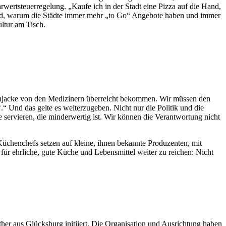
ertsteuerregelung. „Kaufe ich in der Stadt eine Pizza auf die Hand,
 Grund, warum die Städte immer mehr „to Go“ Angebote haben und immer
ltur am Tisch.
Kochjacke von den Medizinern überreicht bekommen. Wir müssen den
 Und das gelte es weiterzugeben. Nicht nur die Politik und die
servieren, die minderwertig ist. Wir können die Verantwortung nicht
üchenchefs setzen auf kleine, ihnen bekannte Produzenten, mit
für ehrliche, gute Küche und Lebensmittel weiter zu reichen: Nicht
er aus Glücksburg initiiert. Die Organisation und Ausrichtung haben