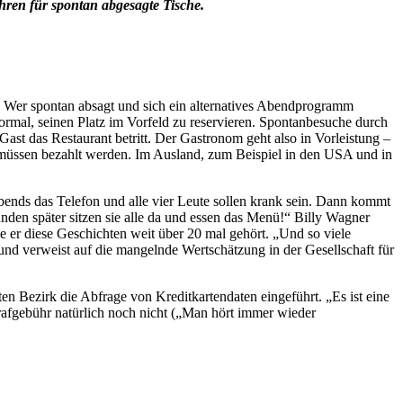
hren für spontan abgesagte Tische.
. Wer spontan absagt und sich ein alternatives Abendprogramm
ormal, seinen Platz im Vorfeld zu reservieren. Spontanbesuche durch
st das Restaurant betritt. Der Gastronom geht also in Vorleistung –
nd müssen bezahlt werden. Im Ausland, zum Beispiel in den USA und in
bends das Telefon und alle vier Leute sollen krank sein. Dann kommt
den später sitzen sie alle da und essen das Menü!“ Billy Wagner
abe er diese Geschichten weit über 20 mal gehört. „Und so viele
und verweist auf die mangelnde Wertschätzung in der Gesellschaft für
n Bezirk die Abfrage von Kreditkartendaten eingeführt. „Es ist eine
trafgebühr natürlich noch nicht („Man hört immer wieder