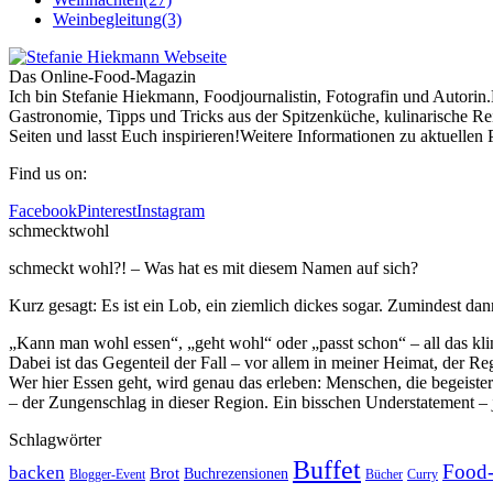
Weinbegleitung
(3)
Das Online-Food-Magazin
Ich bin Stefanie Hiekmann, Foodjournalistin, Fotografin und Autori
Gastronomie, Tipps und Tricks aus der Spitzenküche, kulinarische Re
Seiten und lasst Euch inspirieren!Weitere Informationen zu aktuelle
Find us on:
Facebook
Pinterest
Instagram
schmecktwohl
schmeckt wohl?! – Was hat es mit diesem Namen auf sich?
Kurz gesagt: Es ist ein Lob, ein ziemlich dickes sogar. Zumindest dan
„Kann man wohl essen“, „geht wohl“ oder „passt schon“ – all das klin
Dabei ist das Gegenteil der Fall – vor allem in meiner Heimat, der 
Wer hier Essen geht, wird genau das erleben: Menschen, die begeistert
– der Zungenschlag in dieser Region. Ein bisschen Understatement – j
Schlagwörter
Buffet
Food-
backen
Brot
Buchrezensionen
Blogger-Event
Bücher
Curry