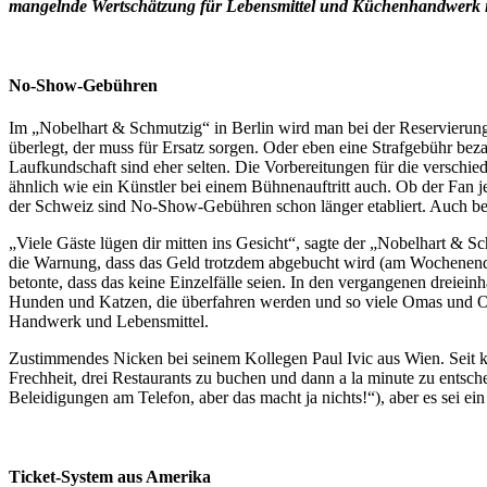
mangelnde Wertschätzung für Lebensmittel und Küchenhandwerk in d
No-Show-Gebühren
Im „Nobelhart & Schmutzig“ in Berlin wird man bei der Reservierung
überlegt, der muss für Ersatz sorgen. Oder eben eine Strafgebühr bez
Laufkundschaft sind eher selten. Die Vorbereitungen für die verschi
ähnlich wie ein Künstler bei einem Bühnenauftritt auch. Ob der Fan 
der Schweiz sind No-Show-Gebühren schon länger etabliert. Auch bei
„Viele Gäste lügen dir mitten ins Gesicht“, sagte der „Nobelhart & 
die Warnung, dass das Geld trotzdem abgebucht wird (am Wochenende 
betonte, dass das keine Einzelfälle seien. In den vergangenen dreieinh
Hunden und Katzen, die überfahren werden und so viele Omas und Opas,
Handwerk und Lebensmittel.
Zustimmendes Nicken bei seinem Kollegen Paul Ivic aus Wien. Seit ku
Frechheit, drei Restaurants zu buchen und dann a la minute zu entsc
Beleidigungen am Telefon, aber das macht ja nichts!“), aber es sei ein
Ticket-System aus Amerika