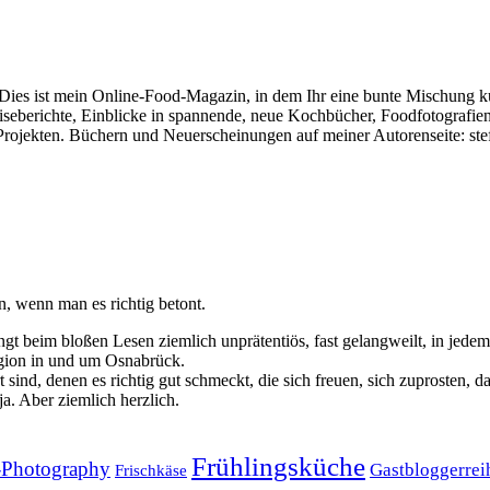
n.Dies ist mein Online-Food-Magazin, in dem Ihr eine bunte Mischung k
iseberichte, Einblicke in spannende, neue Kochbücher, Foodfotografien
n Projekten. Büchern und Neuerscheinungen auf meiner Autorenseite: st
n, wenn man es richtig betont.
gt beim bloßen Lesen ziemlich unprätentiös, fast gelangweilt, in jedem 
Region in und um Osnabrück.
 sind, denen es richtig gut schmeckt, die sich freuen, sich zuprosten, 
a. Aber ziemlich herzlich.
Frühlingsküche
Photography
Gastbloggerrei
Frischkäse