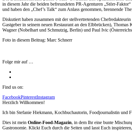
in diesem Jahr die beiden befreundeten PR-Agenturen „Störr-Faktor
und haben den „Chef’s Talk“ zum Anlass genommen, brennende Theme
Diskutiert haben zusammen mit der stellvertretenden Chefredakteur
Gastgeber in seinem neuen Restaurant an den Elbbrücken), Thomas Kel
Wagner (Nobelhart und Schmutzig, Berlin) und Paul Ivic (Österreichs 
Foto in diesem Beitrag: Marc Schnerr
Folge mir auf …
Find us on:
Facebook
Pinterest
Instagram
Herzlich Willkommen!
Ich bin Stefanie Hiekmann, Kochbuchautorin, Foodjournalistin und F
Dies ist mein
Online-Food-Magazin
, in dem Ihr eine bunte Mischu
Gastronomie. Klickt Euch durch die Seiten und lasst Euch inspirieren,