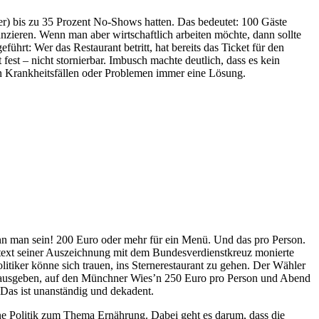
) bis zu 35 Prozent No-Shows hatten. Das bedeutet: 100 Gäste
ieren. Wenn man aber wirtschaftlich arbeiten möchte, dann sollte
führt: Wer das Restaurant betritt, hat bereits das Ticket für den
est – nicht stornierbar. Imbusch machte deutlich, dass es kein
hen Krankheitsfällen oder Problemen immer eine Lösung.
nn man sein! 200 Euro oder mehr für ein Menü. Und das pro Person.
ntext seiner Auszeichnung mit dem Bundesverdienstkreuz monierte
tiker könne sich trauen, ins Sternerestaurant zu gehen. Der Wähler
uro ausgeben, auf den Münchner Wies’n 250 Euro pro Person und Abend
. Das ist unanständig und dekadent.
ne Politik zum Thema Ernährung. Dabei geht es darum, dass die