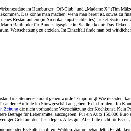
n Wirkungsstätte im Hamburger „Off-Club“ und „Madame X“ (Tim Mälzer
gekommen. Das könne man machen, wenn man bereit ist, sowas zu finanz
neues Restaurant ein (in Amerika längst etabliertes) Ticket-System einge
rio Barth oder für Bundesligaspiele im Stadion kennt: Das Ticket ist f
darum, Wertschätzung zu erzielen. Im Einzelfall finde man bei wirklic
Ausland ins Sternerestaurant gehen würde? Empörung! Wie dekadent ka
 für andere Auftritte im Showgeschäft ausgeben: Kein Problem. Im Ko
n Zeitung
die nicht vorhandene Wertschätzung der Kochkunst. Kein Poli
, höhere Beträge für Lebensmittel auszugeben. Für ein Auto 150.000 E
weniger Geld auf den Tisch legen. Alles gut. Aber bitte nicht für Essen
ronomie oder Esskultur in ihrem Wahlprogramm behandelt. „Es gibt kei