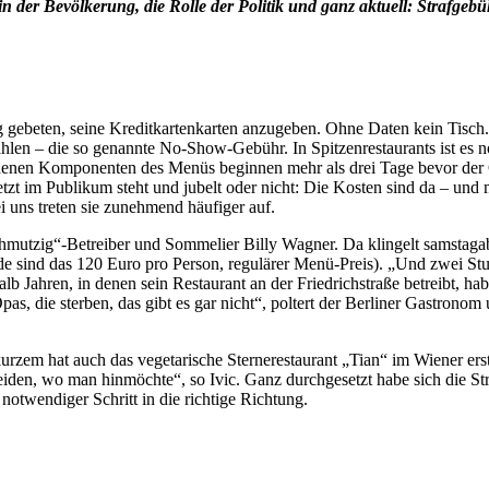
er Bevölkerung, die Rolle der Politik und ganz aktuell: Strafgebü
 gebeten, seine Kreditkartenkarten anzugeben. Ohne Daten kein Tisch
ahlen – die so genannte No-Show-Gebühr. In Spitzenrestaurants ist es n
edenen Komponenten des Menüs beginnen mehr als drei Tage bevor der Ga
jetzt im Publikum steht und jubelt oder nicht: Die Kosten sind da – u
 uns treten sie zunehmend häufiger auf.
Schmutzig“-Betreiber und Sommelier Billy Wagner. Da klingelt samstaga
sind das 120 Euro pro Person, regulärer Menü-Preis). „Und zwei Stun
alb Jahren, in denen sein Restaurant an der Friedrichstraße betreibt, h
 die sterben, das gibt es gar nicht“, poltert der Berliner Gastronom 
rzem hat auch das vegetarische Sternerestaurant „Tian“ im Wiener erste
heiden, wo man hinmöchte“, so Ivic. Ganz durchgesetzt habe sich die S
 notwendiger Schritt in die richtige Richtung.