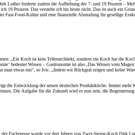
rk Luther forderte zudem die Aufhebung der 7- und 19 Prozent – Mehrw
le ich 19 Prozent. Das verstehe ich bis heute nicht. Das ist auch ein
r Fast-Food-Kultur und eine finanzielle Abstrafung für gesellige Essku
ammen: „Ein Koch ist kein Tellerarchitekt, sondern ein Koch hat die 
mie‘ bedeutet Wissen – Gastronomie ist also ‚Das Wissen vom Magen‘.“
 man etwas tun“, so Ivic. „Indem wir Rückgrat zeigen und keine Ware 
 zeigt die Entwicklung der neuen deutschen Produktküche. Immer mehr K
nnen. Die Aufgabe für die Zukunft wird es nun sein, die Begeisterung 
der Fachpresse wurde vor drei Jahren von Zwei-Sterne-Koch Dirk Luth