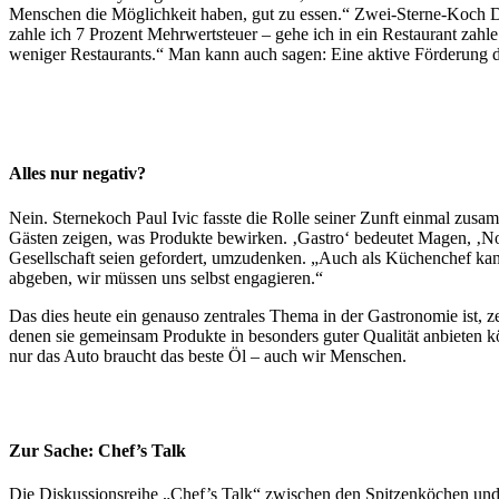
Menschen die Möglichkeit haben, gut zu essen.“ Zwei-Sterne-Koch Di
zahle ich 7 Prozent Mehrwertsteuer – gehe ich in ein Restaurant zah
weniger Restaurants.“ Man kann auch sagen: Eine aktive Förderung de
Alles nur negativ?
Nein. Sternekoch Paul Ivic fasste die Rolle seiner Zunft einmal zus
Gästen zeigen, was Produkte bewirken. ‚Gastro‘ bedeutet Magen, ‚No
Gesellschaft seien gefordert, umzudenken. „Auch als Küchenchef kann
abgeben, wir müssen uns selbst engagieren.“
Das dies heute ein genauso zentrales Thema in der Gastronomie ist,
denen sie gemeinsam Produkte in besonders guter Qualität anbieten kö
nur das Auto braucht das beste Öl – auch wir Menschen.
Zur Sache: Chef’s Talk
Die Diskussionsreihe „Chef’s Talk“ zwischen den Spitzenköchen und 