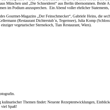
“ aus München und „Die Schneiderei“ aus Berlin übernommen. Beide A
n im Podium anzusprechen. Ein Abend voller ehrlicher Statements, S
in des Gourmet-Magazins „Der Feinschmecker“, Gabriele Heins, die s
lermann (Restaurant Dichterstub´n, Tegernsee), Julia Komp (Schloss L
einziger vegetarischer Sternekoch, Tian Restaurant, Wien).
otografin.
ng kulinarischer Themen findet: Neueste Rezeptentwicklungen, Einblic
 viel Spaß!