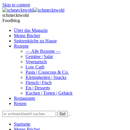
Skip to content
schmecktwohl
Foodblog
Über das Magazin
Meine Bücher
Spitzenküche zu Hause
Rezepte
— Alle Rezepte —
Gemüse | Salat
Vegetarisch
Low Carb
Pasta | Couscous & Co.
Kleinigkeiten | Snacks
Fleisch | Fisch
Eis | Desserts
Kuchen | Torten | Gebäck
Restaurants
Reisen
Startseite
Meine Bücher