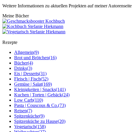
Weitere Informationen zu aktuellen Projekten auf meiner Autorenseit
Meine Bücher
Rezepte
Allgemein
(9)
Brot und Brötchen
(16)
Bücher
(4)
Drinks
(3)
Eis | Desserts
(31)
Fleisch | Fisch
(52)
Gemüse | Salat
(169)
Kleinigkeiten | Snacks
(141)
Kuchen | Torten | Gebäck
(24)
Low Carb
(110)
Pasta | Couscous & Co.
(73)
Reisen
(7)
Spitzenküche
(9)
Spitzenküche zu Hause
(20)
Vegetarisch
(158)
Weihnachten
(27)