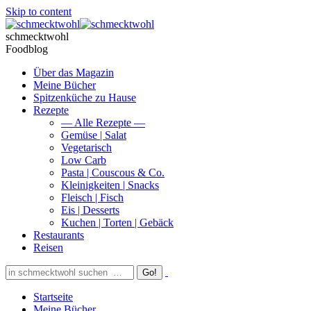
Skip to content
schmecktwohl
Foodblog
Über das Magazin
Meine Bücher
Spitzenküche zu Hause
Rezepte
— Alle Rezepte —
Gemüse | Salat
Vegetarisch
Low Carb
Pasta | Couscous & Co.
Kleinigkeiten | Snacks
Fleisch | Fisch
Eis | Desserts
Kuchen | Torten | Gebäck
Restaurants
Reisen
Startseite
Meine Bücher