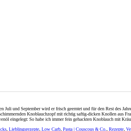
 Juli und September wird er frisch geerntet und für den Rest des Jahr
-schimmernden Knoblauchzopf mit richtig saftig-dicken Knollen aus Fr
öl eingelegt: So habe ich immer fein gehackten Knoblauch mit Kräutern
acks
,
Lieblingsrezepte
,
Low Carb
,
Pasta | Couscous & Co.
,
Rezepte
,
Ve