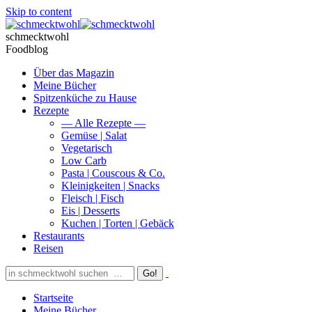
Skip to content
schmecktwohl
Foodblog
Über das Magazin
Meine Bücher
Spitzenküche zu Hause
Rezepte
— Alle Rezepte —
Gemüse | Salat
Vegetarisch
Low Carb
Pasta | Couscous & Co.
Kleinigkeiten | Snacks
Fleisch | Fisch
Eis | Desserts
Kuchen | Torten | Gebäck
Restaurants
Reisen
Startseite
Meine Bücher