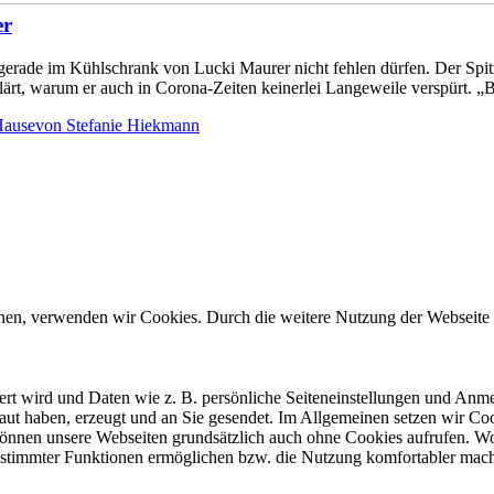
er
rade im Kühlschrank von Lucki Maurer nicht fehlen dürfen. Der Spitz
lärt, warum er auch in Corona-Zeiten keinerlei Langeweile verspürt. „
Hause
von
Stefanie Hiekmann
önnen, verwenden wir Cookies. Durch die weitere Nutzung der Webseit
chert wird und Daten wie z. B. persönliche Seiteneinstellungen und An
ut haben, erzeugt und an Sie gesendet. Im Allgemeinen setzen wir Coo
 können unsere Webseiten grundsätzlich auch ohne Cookies aufrufen. W
g bestimmter Funktionen ermöglichen bzw. die Nutzung komfortabler 