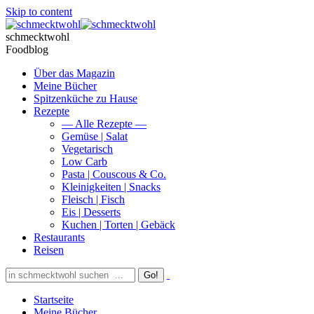
Skip to content
schmecktwohl
Foodblog
Über das Magazin
Meine Bücher
Spitzenküche zu Hause
Rezepte
— Alle Rezepte —
Gemüse | Salat
Vegetarisch
Low Carb
Pasta | Couscous & Co.
Kleinigkeiten | Snacks
Fleisch | Fisch
Eis | Desserts
Kuchen | Torten | Gebäck
Restaurants
Reisen
Startseite
Meine Bücher