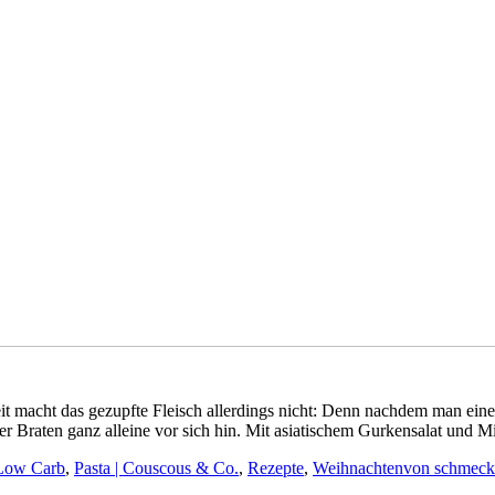
it macht das gezupfte Fleisch allerdings nicht: Denn nachdem man eine
 Braten ganz alleine vor sich hin. Mit asiatischem Gurkensalat und Mie
Low Carb
,
Pasta | Couscous & Co.
,
Rezepte
,
Weihnachten
von
schmeck