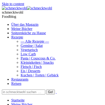
Skip to content
schmecktwohl
Foodblog
Über das Magazin
Meine Bücher
Spitzenküche zu Hause
Rezepte
— Alle Rezepte —
Gemüse | Salat
Vegetarisch
Low Carb
Pasta | Couscous & Co.
Kleinigkeiten | Snacks
Fleisch | Fisch
Eis | Desserts
Kuchen | Torten | Gebäck
Restaurants
Reisen
Startseite
Meine Bücher