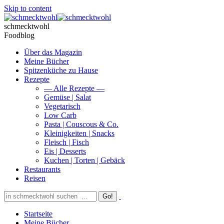
Skip to content
schmecktwohl
Foodblog
Über das Magazin
Meine Bücher
Spitzenküche zu Hause
Rezepte
— Alle Rezepte —
Gemüse | Salat
Vegetarisch
Low Carb
Pasta | Couscous & Co.
Kleinigkeiten | Snacks
Fleisch | Fisch
Eis | Desserts
Kuchen | Torten | Gebäck
Restaurants
Reisen
Startseite
Meine Bücher