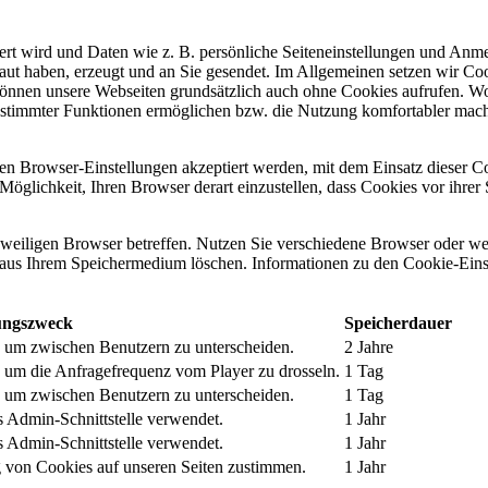
chert wird und Daten wie z. B. persönliche Seiteneinstellungen und An
ut haben, erzeugt und an Sie gesendet. Im Allgemeinen setzen wir Coo
 können unsere Webseiten grundsätzlich auch ohne Cookies aufrufen. W
g bestimmter Funktionen ermöglichen bzw. die Nutzung komfortabler 
ren Browser-Einstellungen akzeptiert werden, mit dem Einsatz dieser C
die Möglichkeit, Ihren Browser derart einzustellen, dass Cookies vor ihr
eweiligen Browser betreffen. Nutzen Sie verschiedene Browser oder we
aus Ihrem Speichermedium löschen. Informationen zu den Cookie-Ein
ngszweck
Speicherdauer
, um zwischen Benutzern zu unterscheiden.
2 Jahre
, um die Anfragefrequenz vom Player zu drosseln.
1 Tag
, um zwischen Benutzern zu unterscheiden.
1 Tag
s Admin-Schnittstelle verwendet.
1 Jahr
s Admin-Schnittstelle verwendet.
1 Jahr
g von Cookies auf unseren Seiten zustimmen.
1 Jahr