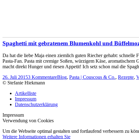
Spaghetti mit gebratenem Blumenkohl und Büffelmozz
Da hat die liebe Maja einen ziemlich guten Riecher gehabt: schnelle 
Pasta-Fan. Pasta mit cremige Soßen, würzigem Käse, aromatischem Gem
macht direkt Hunger und riesen Appetit! Ich setz schon mal die Spag
26. Juli 2015
3 Kommentare
Blog
,
Pasta | Couscous & Co.
,
Rezepte
,
V
© Stefanie Hiekmann
Artikelliste
Impressum
Datenschutzerklärung
Impressum
Verwendung von Cookies
Um die Webseite optimal gestalten und fortlaufend verbessern zu k
Weitere Informationen erhalten Sie