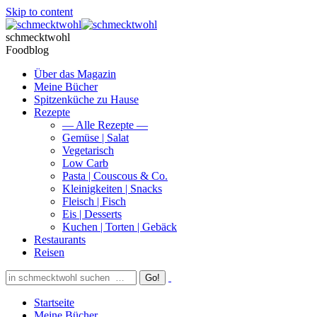
Skip to content
schmecktwohl
Foodblog
Über das Magazin
Meine Bücher
Spitzenküche zu Hause
Rezepte
— Alle Rezepte —
Gemüse | Salat
Vegetarisch
Low Carb
Pasta | Couscous & Co.
Kleinigkeiten | Snacks
Fleisch | Fisch
Eis | Desserts
Kuchen | Torten | Gebäck
Restaurants
Reisen
Startseite
Meine Bücher