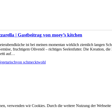
arella | Gastbeitrag von moey’s kitchen
Feierabendküche ist bei meinen momentan wirklich ziemlich langen Schre
üse, fruchtigem Olivenöl – richtiges Seelenfutter. Die Kreation, die
hetti auf…
egetarisch
von
schmecktwohl
önnen, verwenden wir Cookies. Durch die weitere Nutzung der Webseit